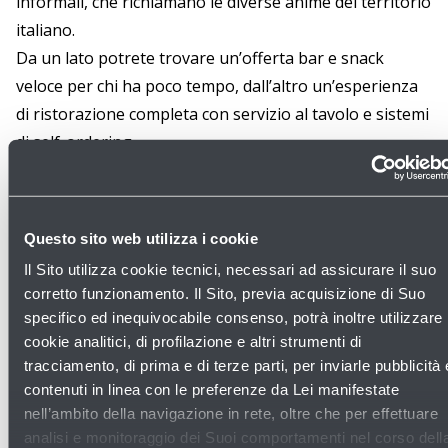
informali, che richiamano le diverse anime del territorio
italiano.
Da un lato potrete trovare un’offerta bar e snack
veloce per chi ha poco tempo, dall’altro un’esperienza
di ristorazione completa con servizio al tavolo e sistemi
di self-ordering.
Questa doppia anima consente di intercettare esigenze
diverse, rendendo il concept estremamente flessibile e
Questo sito web utilizza i cookie
adatto sia ai viaggiatori frettolosi sia a chi desidera
Il Sito utilizza cookie tecnici, necessari ad assicurare il suo
concedersi una pausa più lunga e di qualità.
corretto funzionamento. Il Sito, previa acquisizione di Suo
specifico ed inequivocabile consenso, potrà inoltre utilizzare
Info
cookie analitici, di profilazione e altri strumenti di
tracciamento, di prima e di terze parti, per inviarle pubblicità 
https://www.autogrill.it/marchio/a
contenuti in linea con le preferenze da Lei manifestate
nell’ambito della navigazione in rete, oltre che per effettuare
analisi e monitoraggio dei Suoi comportamenti nel corso dell