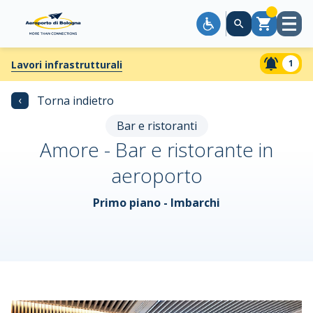
Apri
Carrello
menù
1
Lavori infrastrutturali
‹
Torna indietro
Bar e ristoranti
Amore - Bar e ristorante in
aeroporto
Primo piano - Imbarchi