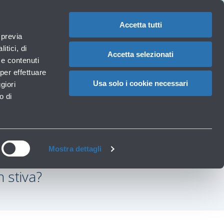
Assistenze
1
Hai bisogno di aiuto?
Reclami
IT
CAMBIA
speciali
LA
LINGUA
Accetta tutti
Necessità particolari
 previa
Carrello
izi
Accessibilità, Famiglie, Animali
itici, di
Accetta selezionati
à e contenuti
per effettuare
Usa solo i cookie necessari
giori
o di
Mostra dettagli
n stiva?