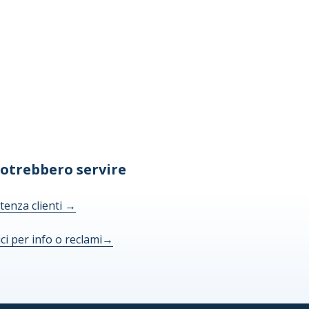
potrebbero servire
tenza clienti
→
ici per info o reclami
→