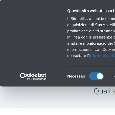
Viaggiare
La Società
Investor Relations
Innovazione e Sostenibilità
Lavora 
Questo sito web utilizza i
Voli
Il Sito utilizza cookie tecn
Orari, destinazioni e info
acquisizione di Suo specifi
profilazione e altri strumen
in linea con le preferenze 
Lavori infrastrutturali
analisi e monitoraggio dei
informazioni circa i Cookie
consultare l'
Informativa 
‹
Vai all’elenco delle F.A.Qs
Selezione
Necessari
del
consenso
Quali s