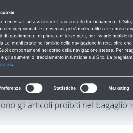
con noi
 cookie
Parcheggi
Da e per l'aeroporto
In aeroporto
ici, necessari ad assicurare il suo corretto funzionamento. Il Sito,
Soste brevi e lunghe
Trasporti pubblici e auto
Lounge, shopping e serv
co ed inequivocabile consenso, potrà inoltre utilizzare cookie anal
ti di tracciamento, di prima e di terze parti, per inviarle pubblicit
da Lei manifestate nell’ambito della navigazione in rete, oltre che 
 Suoi comportamenti nel corso della navigazione stessa. Per mag
 e gli strumenti di tracciamento in funzione sul Sito, La preghiam
Cookie
.
Preferenze
Statistiche
Marketing
ono gli articoli proibiti nel bagaglio i