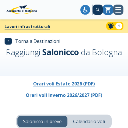
Apri
Carrello
menù
1
Lavori infrastrutturali
‹
Torna a Destinazioni
Raggiungi
Salonicco
da Bologna
Orari voli Estate 2026 (PDF)
Orari voli Inverno 2026/2027 (PDF)
Salonicco in breve
Calendario voli