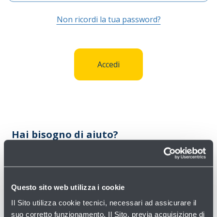
Compila
il
Non ricordi la tua password?
campo
Accedi
Hai bisogno di aiuto?
Consulta tutte le domande frequenti
→
Consulta le condizioni di vendita
→
Questo sito web utilizza i cookie
Il Sito utilizza cookie tecnici, necessari ad assicurare il
suo corretto funzionamento. Il Sito, previa acquisizione di