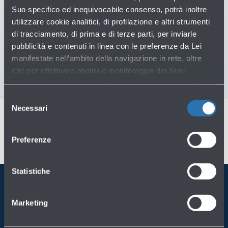
Ti potrebbero servire
Suo specifico ed inequivocabile consenso, potrà inoltre
utilizzare cookie analitici, di profilazione e altri strumenti
Assistenza clienti
→
di tracciamento, di prima e di terze parti, per inviarle
pubblicità e contenuti in linea con le preferenze da Lei
Scrivici per info o reclami
→
manifestate nell’ambito della navigazione in rete, oltre
che per effettuare analisi e monitoraggio dei Suoi
comportamenti nel corso della navigazione stessa. Per
maggiori informazioni circa i Cookie e gli strumenti di
Selezione
tracciamento in funzione sul Sito, La preghiamo di
Necessari
del
consultare l'
Informativa Cookie
.
consenso
Preferenze
Statistiche
Porta BLQ sempre con te
Marketing
Scarica l'app