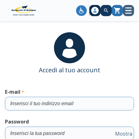
Apri
Carrello
menù
Accedi al tuo account
E-mail
*
Compila
il
Password
campo
Mostra