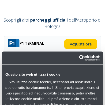
Scopri gli altri
parcheggi ufficiali
dell'Aeroporto di
Bologna
P1 TERMINAL
Acquista ora
Copertura
Distanza dal terminal
60% Coperto
di fronte al Terminal
Minuti a piedi
Telepedaggio
1 minuto a piedi
Questo sito web utilizza i cookie
Accessibilita
Il Sito utilizza cookie tecnici, necessari ad assicurare il
Posti riservati -
Scopri di più
suo corretto funzionamento. Il Sito, previa acquisizione di
Altre informazioni su P1 TERMINAL
Suo specifico ed inequivocabile consenso, potrà inoltre
utilizzare cookie analitici, di profilazione e altri strumenti
di tracciamento, di prima e di terze parti, per inviarle