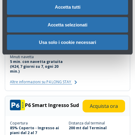
Altre informazioni su P3 COMFORT
Accetta tutti
Accetta selezionati
P4 LONG STAY
Acquista ora
Usa solo i cookie necessari
Copertura
Distanza dal terminal
Scoperto
1,5 Km dal Terminal
Minuti navetta
5 min. con navetta gratuita
(H24, 7 giorni su 7, ogni 20
min.)
Altre informazioni su P4 LONG STAY
P6 Smart Ingresso Sud
Acquista ora
Copertura
Distanza dal terminal
85% Coperto - Ingresso ai
200 mt dal Terminal
piani dal 2 al 7