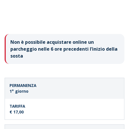
Non è possibile acquistare online un
parcheggio nelle 6 ore precedenti l’inizio della
sosta
DURATA
TARIFFA
1° giorno
SOSTA
€ 17,00