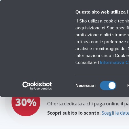
Viaggiare
La Società
Investor Relations
Innovazione e Sostenibilità
Lavora c
Questo sito web utilizza i
Voli
Il Sito utilizza cookie tecn
Orari, destinazioni e info
acquisizione di Suo specifi
profilazione e altri strumen
in linea con le preferenze 
analisi e monitoraggio dei
informazioni circa i Cookie
P
consultare l'
Informativa 
Selezione
Necessari
Fino al 30% di sconto se
del
consenso
Offerta dedicata a chi paga online il p
Scopri subito lo sconto.
Scegli le da