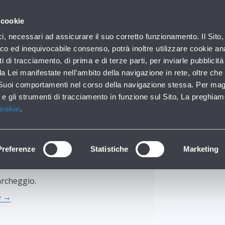
on noi
Hai bisogno di a
 cookie
Parcheggi
Da e per l'aeroporto
In aeroporto
ici, necessari ad assicurare il suo corretto funzionamento. Il Sito,
Soste brevi e lunghe
Trasporti pubblici e auto
Lounge, shopping e serv
co ed inequivocabile consenso, potrà inoltre utilizzare cookie anal
ti di tracciamento, di prima e di terze parti, per inviarle pubblicit
da Lei manifestate nell’ambito della navigazione in rete, oltre che 
 Suoi comportamenti nel corso della navigazione stessa. Per mag
 e gli strumenti di tracciamento in funzione sul Sito, La preghiam
archeggio P2 Busine
Cookie
.
Preferenze
Statistiche
Marketing
 acquisti online!
archeggio.
te →