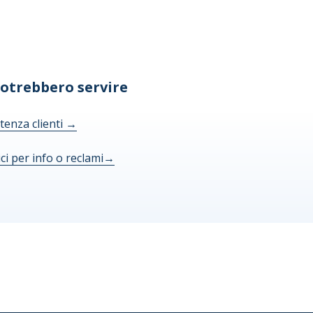
potrebbero servire
tenza clienti
→
ici per info o reclami
→