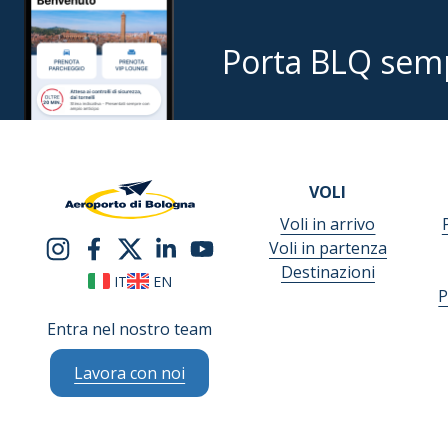
Porta BLQ sem
VOLI
Voli in arrivo
Voli in partenza
Destinazioni
IT
EN
P
Entra nel nostro team
Lavora con noi