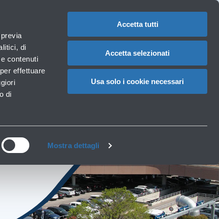
Assistenze
1
iuto?
Reclami
Accedi a MyBlq
IT
CAMBIA
speciali
LA
LINGUA
Accetta tutti
Necessità particolari
 previa
Carrello
izi
Accessibilità, Famiglie, Animali
itici, di
Accetta selezionati
à e contenuti
per effettuare
Usa solo i cookie necessari
giori
o di
ss
Mostra dettagli