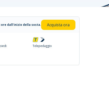
Acquista ora
6 ore dall'inizio della sosta.
 piedi
Telepedaggio