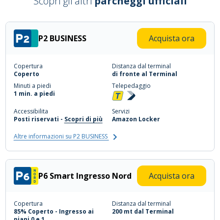
Scopri gli altri
parcheggi ufficiali
P2 BUSINESS
Acquista ora
Copertura
Distanza dal terminal
Coperto
di fronte al Terminal
Minuti a piedi
Telepedaggio
1 min. a piedi
Accessibilita
Servizi
Posti riservati -
Scopri di più
Amazon Locker
Altre informazioni su P2 BUSINESS
P6 Smart Ingresso Nord
Acquista ora
Copertura
Distanza dal terminal
85% Coperto - Ingresso ai
200 mt dal Terminal
piani 0 e 1