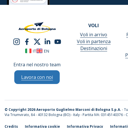
VOLI
Voli in arrivo
Voli in partenza
Destinazioni
IT
EN
P
Entra nel nostro team
Lavora con noi
©
Copyright 2026 Aeroporto Guglielmo Marconi di Bologna S.p.A.
- Tut
Via Triumvirato, 84 - 40132 Bologna (BO) - Italy - Partita IVA: 03145140376 - C
Credits
Informativa cookie
Informativa Privacy
Informati