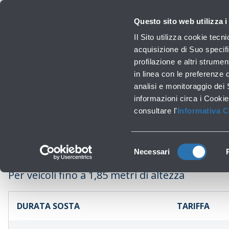
Viaggiare
La Società
Investor Relations
Innovazione e Sostenibilità
Lavora 
Questo sito web utilizza i
Voli
Il Sito utilizza cookie tecn
Orari, destinazioni e info
acquisizione di Suo specifi
profilazione e altri strumen
in linea con le preferenze 
Lavori infrastrutturali
analisi e monitoraggio dei
Kis
‹
Torna a Soste brevi
informazioni circa i Cookie
consultare l'
Informativa 
Selezione
Necessari
del
consenso
Per veicoli fino a 1,85 metri di altezza
DURATA SOSTA
TARIFFA