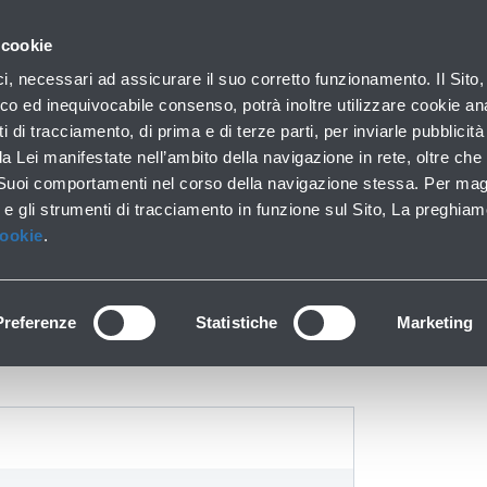
con noi
Hai bisogno di a
 cookie
Parcheggi
Da e per l'aeroporto
In aeroporto
ici, necessari ad assicurare il suo corretto funzionamento. Il Sito,
Soste brevi e lunghe
Trasporti pubblici e auto
Lounge, shopping e serv
co ed inequivocabile consenso, potrà inoltre utilizzare cookie anal
ti di tracciamento, di prima e di terze parti, per inviarle pubblicit
da Lei manifestate nell’ambito della navigazione in rete, oltre che 
 Suoi comportamenti nel corso della navigazione stessa. Per mag
s & Fly: Check-in e Ar
 e gli strumenti di tracciamento in funzione sul Sito, La preghiam
Cookie
.
Preferenze
Statistiche
Marketing