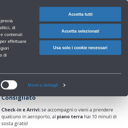
Assistenze
1
iuto?
Reclami
Accedi a MyBlq
IT
CAMBIA
speciali
LA
LINGUA
Accetta tutti
Necessità particolari
 previa
Carrello
izi
Accessibilità, Famiglie, Animali
itici, di
Accetta selezionati
à e contenuti
per effettuare
Usa solo i cookie necessari
giori
rivi
o di
Mostra dettagli
Consigliato
Check-in e Arrivi:
se accompagni o vieni a prendere
qualcuno in aeroporto, al
piano terra
hai 10 minuti di
sosta gratis!