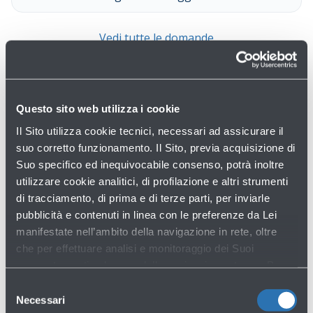
Vedi tutte le domande
Questo sito web utilizza i cookie
Il Sito utilizza cookie tecnici, necessari ad assicurare il
suo corretto funzionamento. Il Sito, previa acquisizione di
Suo specifico ed inequivocabile consenso, potrà inoltre
utilizzare cookie analitici, di profilazione e altri strumenti
Non hai trovato quello che cercavi?
di tracciamento, di prima e di terze parti, per inviarle
pubblicità e contenuti in linea con le preferenze da Lei
manifestate nell’ambito della navigazione in rete, oltre
Contattaci
che per effettuare analisi e monitoraggio dei Suoi
comportamenti nel corso della navigazione stessa. Per
maggiori informazioni circa i Cookie e gli strumenti di
Selezione
tracciamento in funzione sul Sito, La preghiamo di
Necessari
del