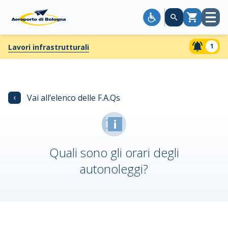
Apri
Carrello
menù
1
Lavori infrastrutturali
‹
Vai all’elenco delle F.A.Qs
Quali sono gli orari degli
autonoleggi?