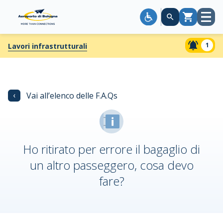
Apri
Carrello
menù
1
Lavori infrastrutturali
‹
Vai all’elenco delle F.A.Qs
Ho ritirato per errore il bagaglio di
un altro passeggero, cosa devo
fare?