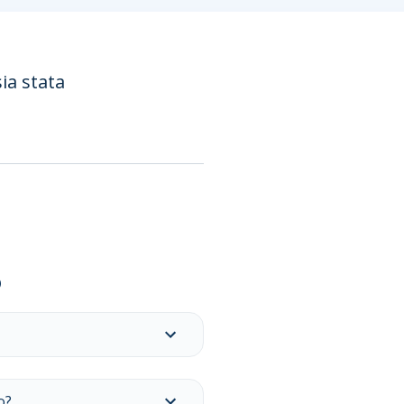
sia stata
o
o?