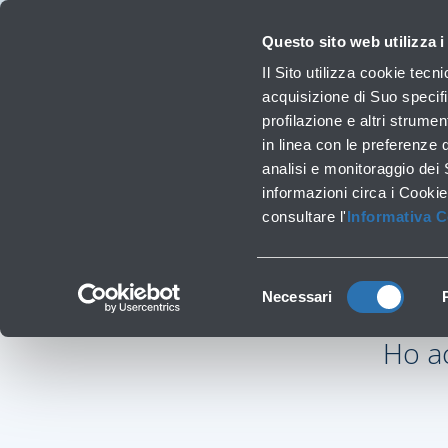
Viaggiare
La Società
Investor Relations
Innovazione e Sostenibilità
Lavora 
Questo sito web utilizza i
Voli
Il Sito utilizza cookie tecn
Orari, destinazioni e info
acquisizione di Suo specifi
profilazione e altri strumen
in linea con le preferenze 
Lavori infrastrutturali
analisi e monitoraggio dei
informazioni circa i Cookie
consultare l'
Informativa 
‹
Vai all’elenco delle F.A.Qs
Selezione
Necessari
del
consenso
Ho ac