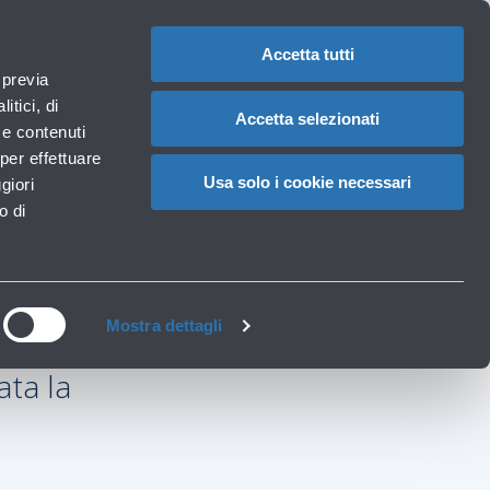
Assistenze
1
Hai bisogno di aiuto?
Reclami
IT
CAMBIA
speciali
LA
LINGUA
Accetta tutti
Necessità particolari
 previa
Carrello
rvizi
Accessibilità, Famiglie, Animali
itici, di
Accetta selezionati
à e contenuti
per effettuare
Usa solo i cookie necessari
giori
o di
Mostra dettagli
ata la