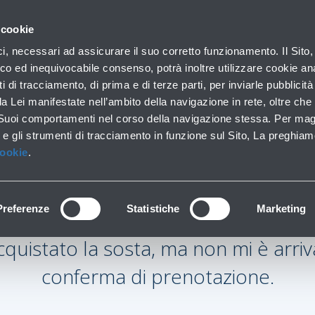
con noi
 cookie
Parcheggi
Da e per l'aeroporto
In aeroporto
ici, necessari ad assicurare il suo corretto funzionamento. Il Sito,
Soste brevi e lunghe
Trasporti pubblici e auto
Lounge, shopping e se
co ed inequivocabile consenso, potrà inoltre utilizzare cookie anal
ti di tracciamento, di prima e di terze parti, per inviarle pubblicit
da Lei manifestate nell’ambito della navigazione in rete, oltre che 
 Suoi comportamenti nel corso della navigazione stessa. Per mag
 e gli strumenti di tracciamento in funzione sul Sito, La preghiam
Cookie
.
Preferenze
Statistiche
Marketing
quistato la sosta, ma non mi è arriv
conferma di prenotazione.