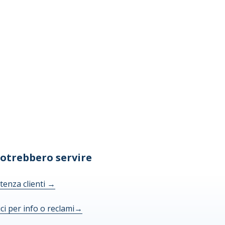
potrebbero servire
tenza clienti
→
ici per info o reclami
→