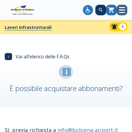
Apri
Carrello
menù
1
Lavori infrastrutturali
‹
Vai all’elenco delle F.A.Qs
È possibile acquistare abbonamenti?
Sì, previa richiesta a
info@bologna-airport.it