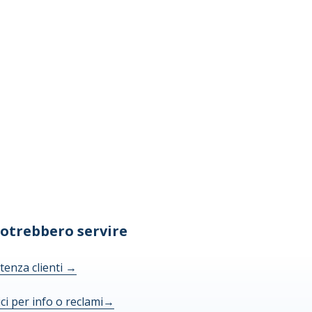
potrebbero servire
tenza clienti
→
ici per info o reclami
→