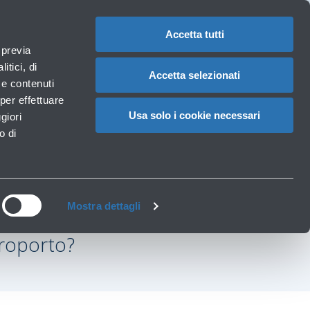
Assistenze
1
Hai bisogno di aiuto?
Reclami
IT
CAMBIA
speciali
LA
LINGUA
Accetta tutti
Necessità particolari
 previa
Carrello
rvizi
Accessibilità, Famiglie, Animali
itici, di
Accetta selezionati
à e contenuti
per effettuare
Usa solo i cookie necessari
giori
o di
Mostra dettagli
eroporto?