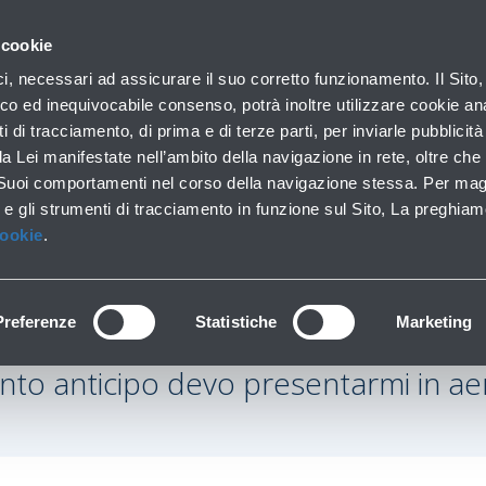
con noi
 cookie
Parcheggi
Da e per l'aeroporto
In aeroporto
ici, necessari ad assicurare il suo corretto funzionamento. Il Sito,
Soste brevi e lunghe
Trasporti pubblici e auto
Lounge, shopping e se
co ed inequivocabile consenso, potrà inoltre utilizzare cookie anal
ti di tracciamento, di prima e di terze parti, per inviarle pubblicit
da Lei manifestate nell’ambito della navigazione in rete, oltre che 
 Suoi comportamenti nel corso della navigazione stessa. Per mag
 e gli strumenti di tracciamento in funzione sul Sito, La preghiam
Cookie
.
Preferenze
Statistiche
Marketing
to anticipo devo presentarmi in a