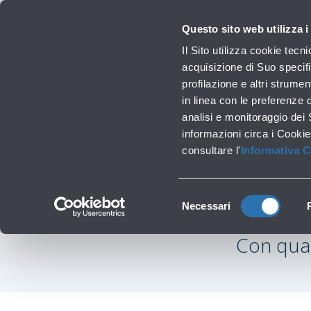
Viaggiare
La Società
Investor Relations
Innovazione e Sostenibilità
Lavora 
Questo sito web utilizza i
Voli
Il Sito utilizza cookie tecn
Orari, destinazioni e info
acquisizione di Suo specifi
profilazione e altri strumen
in linea con le preferenze 
Lavori infrastrutturali
analisi e monitoraggio dei
informazioni circa i Cookie
consultare l'
Informativa 
‹
Vai all’elenco delle F.A.Qs
Selezione
Necessari
del
consenso
Con quan