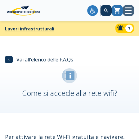
Apri
Carrello
menù
1
Lavori infrastrutturali
‹
Vai all’elenco delle F.A.Qs
Come si accede alla rete wifi?
Per attivare la rete Wi-Fi gratuita e navigare,