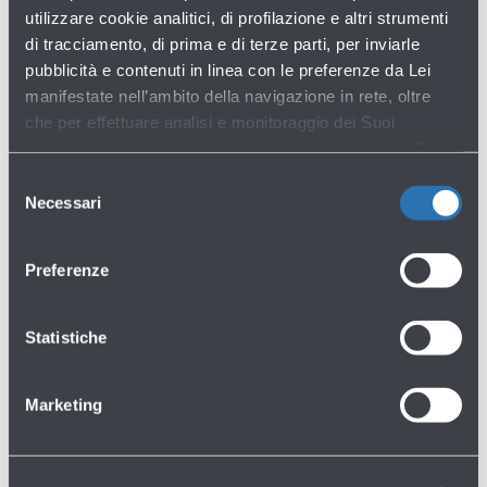
Vedi tutte le domande
utilizzare cookie analitici, di profilazione e altri strumenti
di tracciamento, di prima e di terze parti, per inviarle
pubblicità e contenuti in linea con le preferenze da Lei
manifestate nell’ambito della navigazione in rete, oltre
che per effettuare analisi e monitoraggio dei Suoi
comportamenti nel corso della navigazione stessa. Per
maggiori informazioni circa i Cookie e gli strumenti di
Selezione
tracciamento in funzione sul Sito, La preghiamo di
Necessari
del
consultare l'
Informativa Cookie
.
consenso
Non hai trovato quello che cercavi?
Preferenze
Contattaci
Statistiche
Marketing