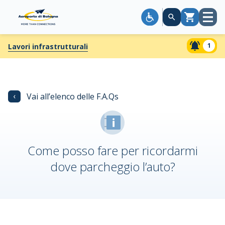
Apri
Carrello
menù
1
Lavori infrastrutturali
‹
Vai all’elenco delle F.A.Qs
Come posso fare per ricordarmi
dove parcheggio l’auto?