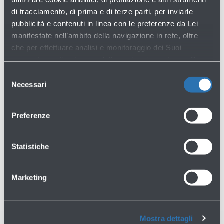
di tracciamento, di prima e di terze parti, per inviarle
pubblicità e contenuti in linea con le preferenze da Lei
manifestate nell’ambito della navigazione in rete, oltre
Non hai trovato quello che cercavi?
che per effettuare analisi e monitoraggio dei Suoi
comportamenti nel corso della navigazione stessa. Per
Contattaci
maggiori informazioni circa i Cookie e gli strumenti di
Selezione
tracciamento in funzione sul Sito, La preghiamo di
Necessari
del
consultare l'
Informativa Cookie
.
consenso
Preferenze
Statistiche
Hai bisogno di aiuto?
Marketing
Consulta tutte le domande frequenti
→
Consulta le condizioni di vendita
→
Mostra dettagli