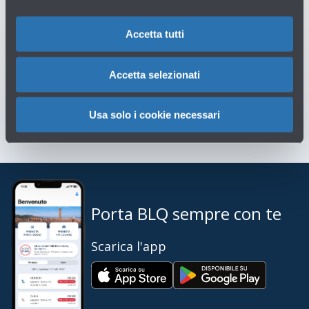
Ti potrebbero servire
Accetta tutti
Assistenza clienti
→
Accetta selezionati
Scrivici per info o reclami
→
Usa solo i cookie necessari
Porta BLQ sempre con te
Scarica l'app