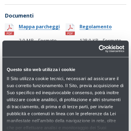
Documenti
Mappa parcheggi
Regolamento
2,0 MB - Formato
128,0 KB - Formato
PDF
PDF
Informativa privacy videosorveglianza
165,0 KB - Formato PDF
Questo sito web utilizza i cookie
Il Sito utilizza cookie tecnici, necessari ad assicurare il
suo corretto funzionamento. Il Sito, previa acquisizione di
Suo specifico ed inequivocabile consenso, potrà inoltre
utilizzare cookie analitici, di profilazione e altri strumenti
di tracciamento, di prima e di terze parti, per inviarle
pubblicità e contenuti in linea con le preferenze da Lei
Scopri gli altri
parcheggi ufficiali
dell'Aeroporto di
manifestate nell’ambito della navigazione in rete, oltre
Bologna
che per effettuare analisi e monitoraggio dei Suoi