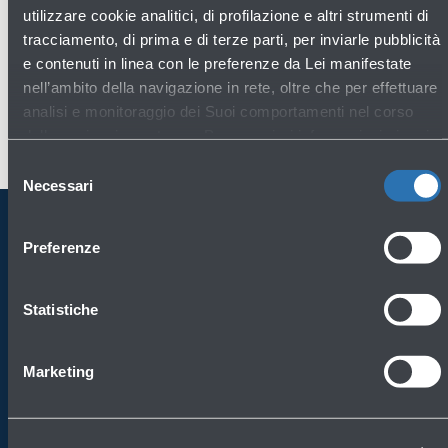
utilizzare cookie analitici, di profilazione e altri strumenti di
tracciamento, di prima e di terze parti, per inviarle pubblicità
e contenuti in linea con le preferenze da Lei manifestate
nell’ambito della navigazione in rete, oltre che per effettuare
analisi e monitoraggio dei Suoi comportamenti nel corso
della navigazione stessa. Per maggiori informazioni circa i
Cookie e gli strumenti di tracciamento in funzione sul Sito,
Selezione
La preghiamo di consultare l'
Informativa Cookie
.
Necessari
del
consenso
Preferenze
Porta BLQ sempre con te
Scarica l'app
Statistiche
Marketing