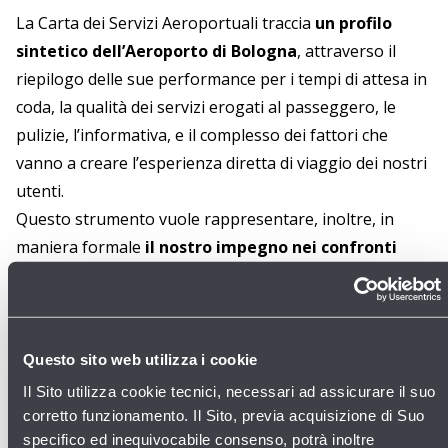
La Carta dei Servizi Aeroportuali traccia
un profilo
sintetico dell’Aeroporto di Bologna
, attraverso il
riepilogo delle sue performance per i tempi di attesa in
coda, la qualità dei servizi erogati al passeggero, le
pulizie, l’informativa, e il complesso dei fattori che
vanno a creare l’esperienza diretta di viaggio dei nostri
utenti.
Questo strumento vuole rappresentare, inoltre, in
maniera formale
il nostro impegno nei confronti
degli utenti per migliorare costantemente i nostri
servizi
.
DOCUMENTI
Questo sito web utilizza i cookie
Carta dei Servizi
Il Sito utilizza cookie tecnici, necessari ad assicurare il suo
8,0 MB - Formato PDF
corretto funzionamento. Il Sito, previa acquisizione di Suo
specifico ed inequivocabile consenso, potrà inoltre