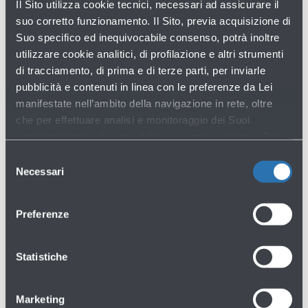
Il Sito utilizza cookie tecnici, necessari ad assicurare il
emissioni compensate. In aggiunta, nel corso degli
suo corretto funzionamento. Il Sito, previa acquisizione di
ultimi anni sono stati realizzati diversi interventi di
Suo specifico ed inequivocabile consenso, potrà inoltre
efficientamento come l’impianto di trigenerazione e
utilizzare cookie analitici, di profilazione e altri strumenti
relamping dell'officina, delle torri faro e del terminal
di tracciamento, di prima e di terze parti, per inviarle
pubblicità e contenuti in linea con le preferenze da Lei
passeggeri. Questi progetti green, insieme a nuove
manifestate nell’ambito della navigazione in rete, oltre
iniziative, permetteranno di ridurre le emissioni e
che per effettuare analisi e monitoraggio dei Suoi
facilitare la decarbonizzazione dello scalo.
comportamenti nel corso della navigazione stessa. Per
maggiori informazioni circa i Cookie e gli strumenti di
Selezione
tracciamento in funzione sul Sito, La preghiamo di
Necessari
del
consultare l'
Informativa Cookie
.
consenso
Preferenze
Statistiche
GALLERY
Marketing