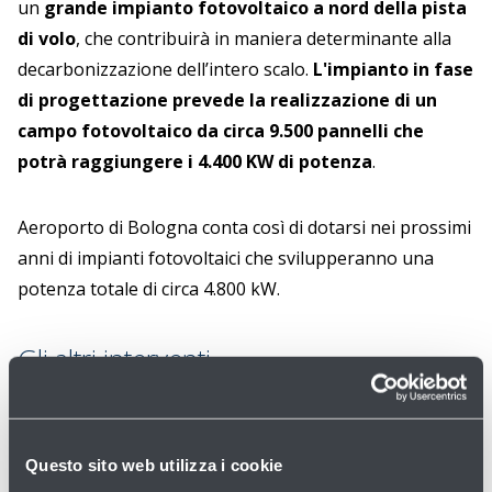
un
grande impianto fotovoltaico a nord della pista
di volo
, che contribuirà in maniera determinante alla
decarbonizzazione dell’intero scalo.
L'impianto in fase
di progettazione prevede la realizzazione di un
campo fotovoltaico da circa 9.500 pannelli che
potrà raggiungere i 4.400 KW di potenza
.
Aeroporto di Bologna conta così di dotarsi nei prossimi
anni di impianti fotovoltaici che svilupperanno una
potenza totale di circa 4.800 kW.
Gli altri interventi
Attualmente
l’energia elettrica che non viene
autoprodotta in sito proviene al 100% da fonti
Questo sito web utilizza i cookie
rinnovabili
, inoltre viene acquistato gas metano con