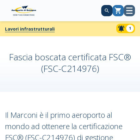
Apri
Carrello
menù
1
Lavori infrastrutturali
Fascia boscata certificata FSC®
(FSC-C214976)
Il Marconi è il primo aeroporto al
mondo ad ottenere la certificazione
FSC® (FSC-C214976) di gestione