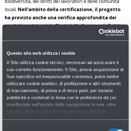
biodiversità, dei diritti dei lavoratori e delle comunità
locali.
Nell’ambito della certificazione, il progetto
ha previsto anche una verifica approfondita dei
servizi ecosistemici offerti dalla foresta, definiti
come i benefici multipli forniti dagli ecosistemi al
genere umano (Millennium Ecosystem
Assessment): si tratta del sequestro e stoccaggio
Questo sito web utilizza i cookie
di carbonio, conservazione della biodiversità,
Il Sito utilizza cookie tecnici, necessari ad assicurare il
regolazione idrica, conservazione del suolo e
suo corretto funzionamento. Il Sito, previa acquisizione di
servizi ricreativi. L’area inoltre non sarà più
Suo specifico ed inequivocabile consenso, potrà inoltre
edificabile
.
utilizzare cookie analitici, di profilazione e altri strumenti
di tracciamento, di prima e di terze parti, per inviarle
pubblicità e contenuti in linea con le preferenze da Lei
A condurre l'audit e a rilasciare la certificazione FSC® è
manifestate nell’ambito della navigazione in rete, oltre
stata CSI S.p.A., società del Gruppo IMQ, ente di
che per effettuare analisi e monitoraggio dei Suoi
certificazione accreditato e tra i principali enti di terza
comportamenti nel corso della navigazione stessa. Per
parte operanti in Italia nel settore forestale.
maggiori informazioni circa i Cookie e gli strumenti di
Selezione