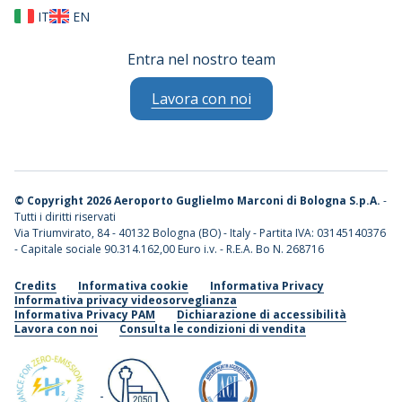
IT
EN
Entra nel nostro team
Lavora con noi
©
Copyright 2026 Aeroporto Guglielmo Marconi di Bologna S.p.A.
-
Tutti i diritti riservati
Via Triumvirato, 84 - 40132 Bologna (BO) - Italy - Partita IVA: 03145140376
- Capitale sociale 90.314.162,00 Euro i.v. - R.E.A. Bo N. 268716
Credits
Informativa cookie
Informativa Privacy
Informativa privacy videosorveglianza
Informativa Privacy PAM
Dichiarazione di accessibilità
Lavora con noi
Consulta le condizioni di vendita