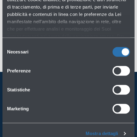
di tracciamento, di prima e di terze parti, per inviarle
pubblicità e contenuti in linea con le preferenze da Lei
manifestate nell’ambito della navigazione in rete, oltre
che per effettuare analisi e monitoraggio dei Suoi
comportamenti nel corso della navigazione stessa. Per
maggiori informazioni circa i Cookie e gli strumenti di
Selezione
tracciamento in funzione sul Sito, La preghiamo di
Necessari
del
consultare l'
Informativa Cookie
.
consenso
Preferenze
Statistiche
Porta BLQ sempre con te
Scarica l'app
Marketing
Mostra dettagli