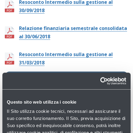
Resoconto Intermedio sulla gestione al
30/09/2018
Relazione finanziaria semestrale consolidata
al 30/06/2018
Resoconto Intermedio sulla gestione al
31/03/2018
ARCHIVIO PER ANNI
2026
Questo sito web utilizza i cookie
2025
Il Sito utilizza cookie tecnici, necessari ad assicurare il
2024
suo corretto funzionamento. Il Sito, previa acquisizione di
Suo specifico ed inequivocabile consenso, potrà inoltre
Anni precedenti
utilizzare cookie analitici, di profilazione e altri strumenti