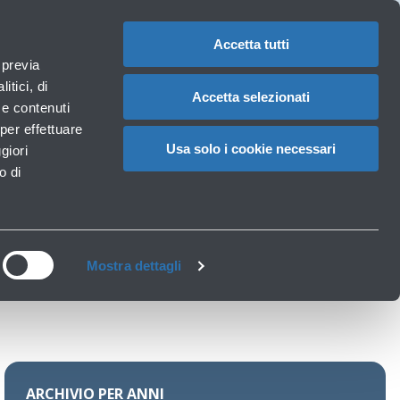
1
Area riservata
Organi AdB
IT
CAMBIA
LA
LINGUA
Accetta tutti
Documenti
 previa
Carrello
itici, di
Accetta selezionati
à e contenuti
per effettuare
Usa solo i cookie necessari
giori
o di
Mostra dettagli
ARCHIVIO PER ANNI