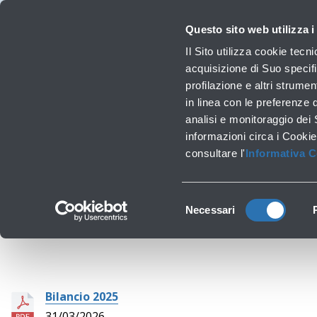
Viaggiare
La Società
Investor Relations
Innovazione e Sostenibilità
Lavora
Questo sito web utilizza i
C
Il Sito utilizza cookie tecn
acquisizione di Suo specifi
profilazione e altri strumen
Lavori infrastrutturali
in linea con le preferenze 
analisi e monitoraggio dei
informazioni circa i Cookie
consultare l'
Informativa 
Selezione
Necessari
del
consenso
Bilancio 2025
31/03/2026