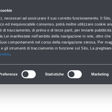
 con noi
 cookie
orporate
Borsa e azionisti
Calendario finanziario
ici, necessari ad assicurare il suo corretto funzionamento. Il Sito,
co ed inequivocabile consenso, potrà inoltre utilizzare cookie anal
ti di tracciamento, di prima e di terze parti, per inviarle pubblicit
da Lei manifestate nell’ambito della navigazione in rete, oltre che 
2025
 Suoi comportamenti nel corso della navigazione stessa. Per mag
 e gli strumenti di tracciamento in funzione sul Sito, La preghiam
Cookie
.
Bilanci e relazioni
Preferenze
Statistiche
Marketing