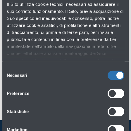
ARCHIVIO PER ANNI
Il Sito utilizza cookie tecnici, necessari ad assicurare il
suo corretto funzionamento. Il Sito, previa acquisizione di
2026
Suo specifico ed inequivocabile consenso, potrà inoltre
2025
utilizzare cookie analitici, di profilazione e altri strumenti
2024
di tracciamento, di prima e di terze parti, per inviarle
pubblicità e contenuti in linea con le preferenze da Lei
manifestate nell’ambito della navigazione in rete, oltre
Anni precedenti
che per effettuare analisi e monitoraggio dei Suoi
comportamenti nel corso della navigazione stessa. Per
maggiori informazioni circa i Cookie e gli strumenti di
Selezione
tracciamento in funzione sul Sito, La preghiamo di
Necessari
del
consultare l'
Informativa Cookie
.
consenso
Preferenze
Statistiche
Marketing