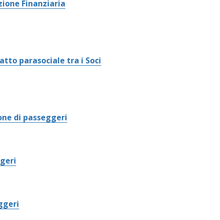
zione Finanziaria
tto parasociale tra i Soci
one di passeggeri
geri
ggeri