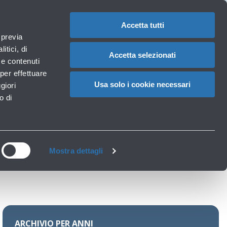
1
Area riservata
Organi AdB
IT
CAMBIA
LA
LINGUA
Accetta tutti
Documenti
 previa
Carrello
itici, di
Accetta selezionati
à e contenuti
per effettuare
Usa solo i cookie necessari
giori
o di
Mostra dettagli
ARCHIVIO PER ANNI