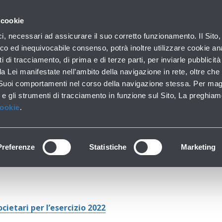
 con noi
 cookie
orporate
Borsa e azionisti
Calendario finanziario
ici, necessari ad assicurare il suo corretto funzionamento. Il Sito,
co ed inequivocabile consenso, potrà inoltre utilizzare cookie anal
ti di tracciamento, di prima e di terze parti, per inviarle pubblicit
da Lei manifestate nell’ambito della navigazione in rete, oltre che 
2021
 Suoi comportamenti nel corso della navigazione stessa. Per mag
 e gli strumenti di tracciamento in funzione sul Sito, La preghiam
Cookie
.
Comunicati stampa
Preferenze
Statistiche
Marketing
cietari per l’esercizio 2022