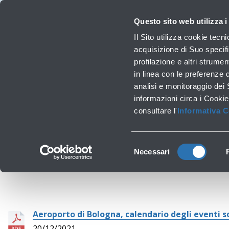
Viaggiare
La Società
Investor Relations
Innovazione e Sostenibilità
Lavora
Questo sito web utilizza i
C
Il Sito utilizza cookie tecn
acquisizione di Suo specifi
profilazione e altri strumen
Lavori infrastrutturali
in linea con le preferenze 
analisi e monitoraggio dei
informazioni circa i Cookie
consultare l'
Informativa 
Selezione
Necessari
del
consenso
Aeroporto di Bologna, calendario degli eventi so
20/12/2021