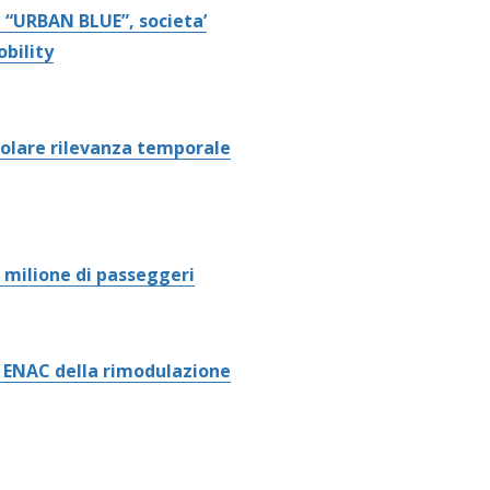
i “URBAN BLUE”, societa’
obility
colare rilevanza temporale
 milione di passeggeri
i ENAC della rimodulazione