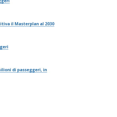
ggeri
tiva il Masterplan al 2030
geri
lioni di passeggeri, in